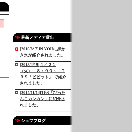
最新メディア露出
[2016/8/ 7]IN YOUに黒か
き氷が紹介されました。
[2015/4/19]４／２１
（火） ８：００～ Ｔ
ＢＳ「ビビット」 で紹介
されました。
[2014/11/14]TBS「ぴった
んこカンカン」に紹介さ
れました。
シェフブログ