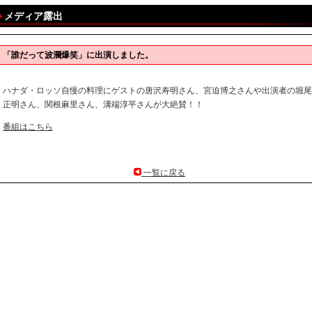
メディア露出
「誰だって波瀾爆笑」に出演しました。
ハナダ・ロッソ自慢の料理にゲストの唐沢寿明さん、宮迫博之さんや出演者の堀尾
正明さん、関根麻里さん、溝端淳平さんが大絶賛！！
番組はこちら
一覧に戻る