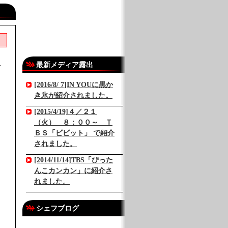
最新メディア露出
介
[2016/8/ 7]IN YOUに黒か
き氷が紹介されました。
[2015/4/19]４／２１
（火） ８：００～ Ｔ
ＢＳ「ビビット」 で紹介
されました。
[2014/11/14]TBS「ぴった
んこカンカン」に紹介さ
れました。
シェフブログ